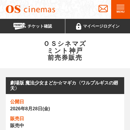
チケット
確認
マイページ
ログイン
ＯＳシネマズ
ミント神戸
前売券販売
劇場版 魔法少女まどか☆マギカ〈ワルプルギスの廻
天〉
公開日
2026年8月28日(金)
販売日
販売中