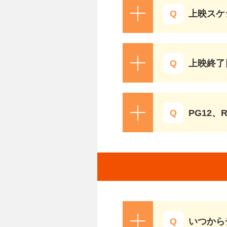
上映スケ
上映終了
PG12、
いつから