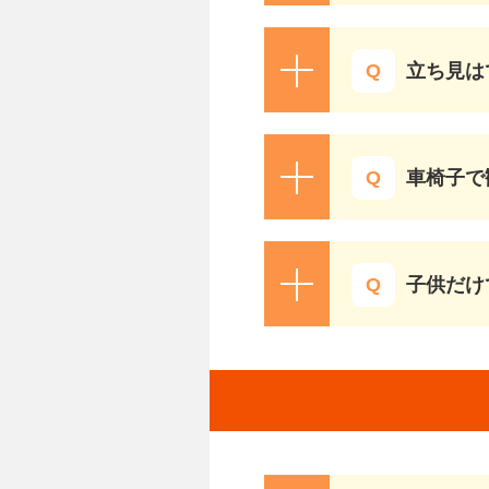
立ち見は
車椅子で
子供だけ