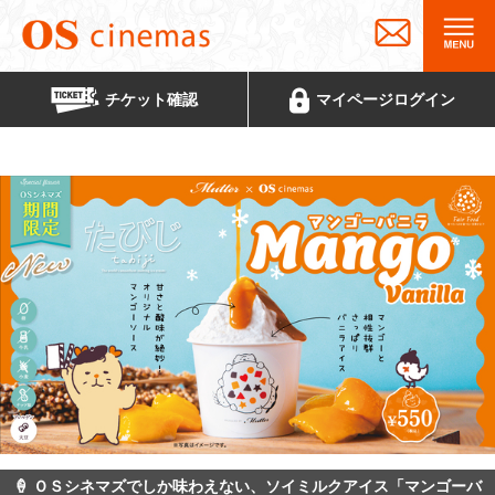
チケット
確認
マイページ
ログイン
🍦 ＯＳシネマズでしか味わえない、ソイミルクアイス「マンゴーバ