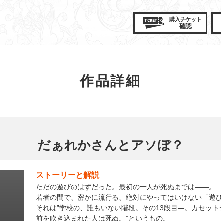
購入
チケット
確認
作品詳細
だぁれかさんとアソぼ？
ストーリーと解説
ただの遊びのはずだった。最初の一人が死ぬまでは――。
若者の間で、密かに流行る、絶対にやってはいけない「遊
それは”学校の、誰もいない階段。その13段目—。カセッ
前を吹き込まれた人は死ぬ。”というもの。