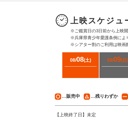
上映スケジュ
※ご鑑賞日の3日前から上映
※兵庫県青少年愛護条例によ
※シアター割のご利用は映画
08
09
08/
(土)
08/
(日
…販売中
…残りわずか
【上映終了日】未定