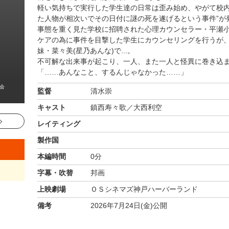
軽い気持ちで実行した学生達の日常は歪み始め、やがて校内
た人物が相次いでその日付に謎の死を遂げるという事件”が
事態を重く見た学校に招聘された心理カウンセラー・平瀬小
ケアの為に事件を目撃した学生にカウンセリングを行うが
妹・菜々美(星乃あんな)で...。
不可解な出来事が起こり、一人、また一人と怪異に巻き込
「……あんなこと、するんじゃなかった……」
員会
監督
清水崇
キャスト
鎮西寿々歌／大西利空
レイティング
製作国
本編時間
0分
字幕・吹替
邦画
上映劇場
ＯＳシネマズ神戸ハーバーランド
備考
2026年7月24日(金)公開