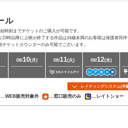
ール
開始時刻までチケットのご購入が可能です。
り23時以降に上映が終了する作品は18歳未満のお客様は保護者同
館チケットカウンターのみ可能でございます。
10
11
12
)
08/
(月)
08/
(火)
08/
(水)
OSスマイルデイ
レイティングシステム(年
…WEB販売対象外
…窓口販売のみ
…レイトショー