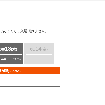
伴であってもご入場頂けません。
13
14
08/
(木)
08/
(金)
会員サービスデイ
齢制限)について