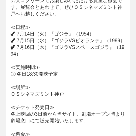
の大スクリーンでお楽しみいただける貴重な機会で
す。展覧会とあわせて、ぜひＯＳシネマズミント神
戸へお越しください。
≪日程≫
🦖 7月14日（火）『ゴジラ』（1954）
🦖 7月15日（水）『ゴジラVSビオランテ』（1989）
🦖 7月16日（木）『ゴジラVSスペースゴジラ』（19
94）
≪実施時間≫
🕡 各日18:30開映予定
≪場所≫
ＯＳシネマズミント神戸
≪チケット発売日≫
各上映回の3日前から当サイト、劇場オープン時より
劇場窓口にて販売開始いたします。
≪料金≫