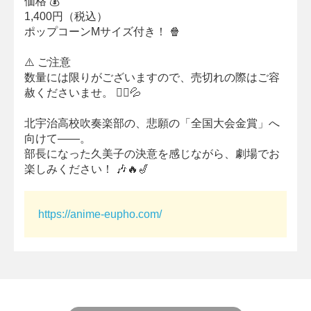
価格 💰
1,400円（税込）
ポップコーンMサイズ付き！ 🍿
⚠️ ご注意
数量には限りがございますので、売切れの際はご容
赦くださいませ。 🙇‍♀️💦
北宇治高校吹奏楽部の、悲願の「全国大会金賞」へ
向けて――。
部長になった久美子の決意を感じながら、劇場でお
楽しみください！ 🎶🔥🎷
https://anime-eupho.com/