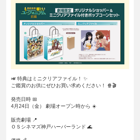
🎺 特典はミニクリアファイル！ ✨
ご鑑賞のお供にぜひお買い求めください！ 🍿🎬
発売日時 📅
4月24日（金） 劇場オープン時から ☀️
販売劇場 📍
ＯＳシネマズ神戸ハーバーランド 🌊