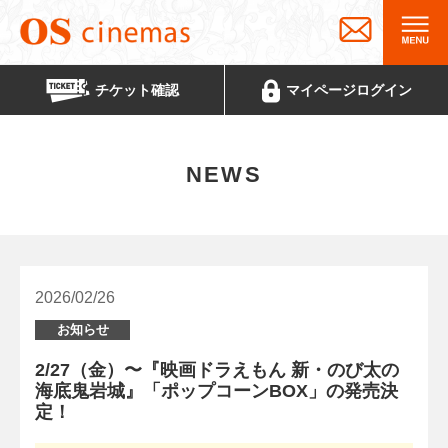
チケット
確認
マイページ
ログイン
NEWS
2026/02/26
お知らせ
2/27（金）〜『映画ドラえもん 新・のび太の
海底鬼岩城』「ポップコーンBOX」の発売決
定！