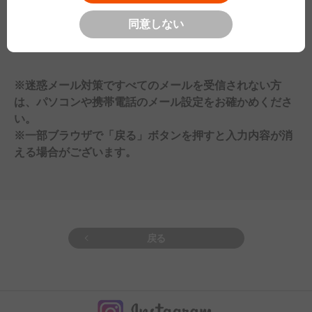
情報を第三者に提供することはありません。
同意しない
■個人情報の取り扱いの委託
取得した個人情報の取り扱いの全部 又は 一部を委託することはあり
ません。
■開示対象個人情報の開示等 および お問い合わせ窓口
※迷惑メール対策ですべてのメールを受信されない方
本人からの求めにより、当社が保有する開示対象個人情報の利用目的
は、パソコンや携帯電話のメール設定をお確かめくださ
の通知・開示・訂正、追加 又は 削除・利用の停止、消去、第三者への
提供（「開示等」）の停止に応じます。
い。
開示等に応ずる窓口は、
プライバシーポリシー
の「お客様相談窓口」
※一部ブラウザで「戻る」ボタンを押すと入力内容が消
をご覧ください。
える場合がございます。
■個人情報を入力する際の注意事項
お寄せいただきました内容によりましては、電子メール以外の方法で
ご連絡させていただく場合もございます。お手数ですが、ご住所・お電
話番号のご記入もお願いいたします。
また、内容によりお返事に時間を頂く場合や、お返事いたしかねる場
合がございますので、予めご了承ください。
戻る
■本人が容易に認識できない方法による個人情報の取得
クッキーやウェブビーコン等を用いるなどして、本人が容易に認識で
きない方法による個人情報の取得は行っておりません。
■個人情報の安全管理措置