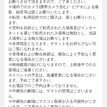
お断りさせて頂きますので、ご了承ください。
※場内でのカメラ(携帯カメラ含む)・ビデオによる撮
影、録音等は固くお断りいたします。
※転売・転用目的でのご購入は、固くお断りいたし
ます。
※営利を目的として転売された入場券及びインター
ネットを通じて転売された入場券は無効とし、当該
入場券による御入場はお断りします。
※全席指定となります。チケットをお持ちでない方
はご覧になれません。
※登壇者および舞台挨拶は、都合により予告なく変
更になる場合がございます。
※映画鑑賞の妨げになりますので、上映途中での入
退場はご遠慮ください。
※イベントの予定は、急遽変更になる場合がござい
ます。予めご了承下さい。
※お電話でのご予約は承っておりません。
※中継先の劇場には、ゲストの登壇はございませ
ん。
※中継先の劇場にマスコミ取材が入る可能性がござ
います。ご了承のうえご参加ください。