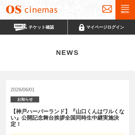
チケット
確認
マイページ
ログイン
NEWS
2026/06/01
お知らせ
【神戸ハーバーランド】『山口くんはワルくな
い』公開記念舞台挨拶全国同時生中継実施決
定！