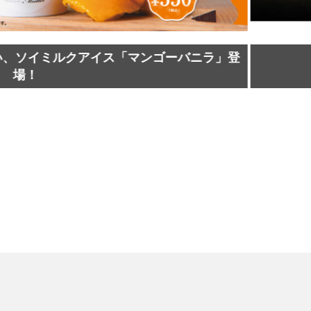
バニラ」登
『Michael／マ